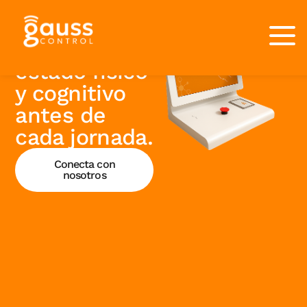
Cognus
Evalúa el
estado físico
y cognitivo
antes de
cada jornada.
Conecta con
nosotros