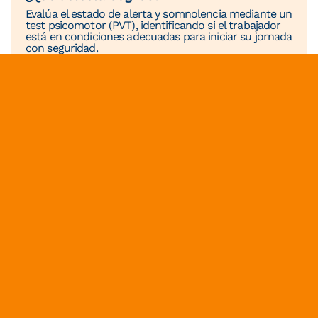
Evalúa el estado de alerta y somnolencia mediante un
test psicomotor (PVT), identificando si el trabajador
está en condiciones adecuadas para iniciar su jornada
con seguridad.
¿Por qué elegir Cognus?
Utiliza la prueba PVT el cual es el gold standard
para medir fatiga.
Resultados precisos, certeros y confiables.
Pruebas que se adaptan a tu operación (90, 120 o
180 segundos).
Solución modular y de fácil instalación.
Uso intuitivo y sencillo para los trabajadores.