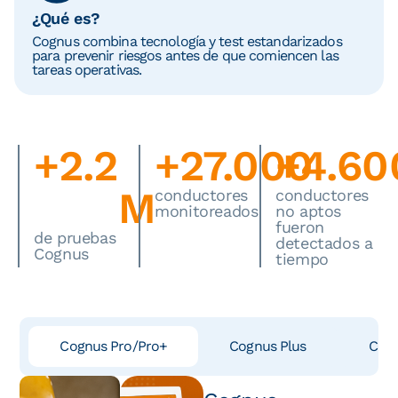
¿Qué es?
Cognus combina tecnología y test estandarizados
para prevenir riesgos antes de que comiencen las
tareas operativas.
+
2.2
+
27.000
+
4.60
M
conductores
conductores
monitoreados
no aptos
fueron
de pruebas
detectados a
Cognus
tiempo
Cognus Pro/Pro+
Cognus Plus
Cogn