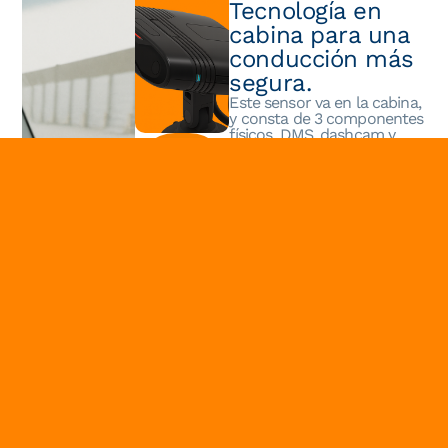
Tecnología en
cabina para una
conducción más
segura.
Este sensor va en la cabina,
y consta de 3 componentes
físicos. DMS, dashcam y
vibrador. Genera alertas
Conecta
tanto de sonido como
con
vibracionales al detectar
nosotros
eventos de riesgo. Una vez
que genera las alertas,
estas se envían hacia la
Torre de control, en donde
se analizan los eventos y se
validan o se descartan.
Estos sensores pueden ser
instalados tanto en autos
particulares como en
camiones y vehículos
pesados.
Eventos que detecta