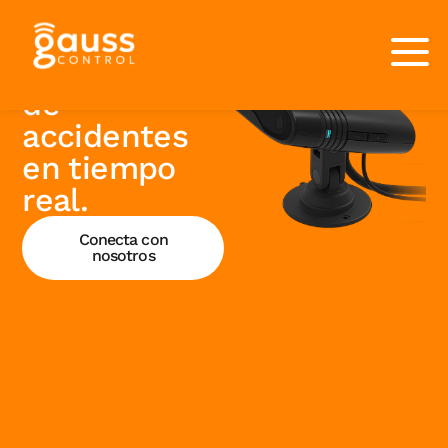
Gauss Alert
Prevención
de
accidentes
en tiempo
real.
Conecta con
nosotros