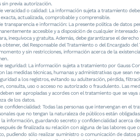
 sin previa autorización.
de veracidad o calidad: La información sujeta a tratamiento debe 
 exacta, actualizada, comprobable y comprensible.
de transparencia e información: La presente política de datos p
manentemente accesible y a disposición de cualquier interesado
lara, inequívoca y gratuita. Además, debe garantizarse el derecho 
a obtener, del Responsable del Tratamiento o del Encargado del
momento y sin restricciones, información acerca de la existenci
nen.
de seguridad: La información sujeta a tratamiento por Gauss Con
on las medidas técnicas, humanas y administrativas que sean ne
guridad a los registros, evitando su adulteración, pérdida, filtrac
ón, consulta, uso o acceso no autorizado o fraudulento. Las med
deben ser apropiadas y acordes con el tratamiento que se vaya 
eza de los datos.
de confidencialidad: Todas las personas que intervengan en el tr
onales que no tengan la naturaleza de públicos están obligadas 
 la información, guardando secreto y confidencialidad acerca de
después de finalizada su relación con alguna de las labores que
to, pudiendo sólo realizar suministro o comunicación de datos 