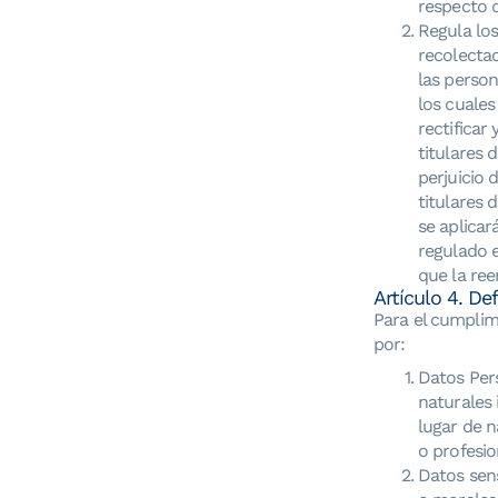
respecto d
Regula lo
recolectad
las person
los cuales
rectificar
titulares 
perjuicio 
titulares 
se aplicar
regulado e
que la re
Artículo 4. Def
Para el cumplim
por:
Datos Per
naturales 
lugar de n
o profesio
Datos sens