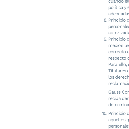
cuando ell
política y
adecuadas 
Principio 
personales
autorizaci
Principio 
medios tec
correcto e
respecto 
Para ello,
Titulares 
los derech
reclamaci
Gauss Cont
reciba den
determinad
Principio 
aquellos q
personale