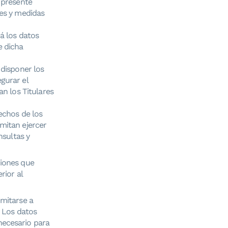
 presente
les y medidas
á los datos
e dicha
 disponer los
gurar el
an los Titulares
echos de los
mitan ejercer
nsultas y
ciones que
rior al
imitarse a
. Los datos
necesario para