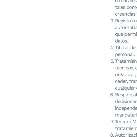
o morales 
tales como
creencias 
Registro 
automatiz
que permit
datos.
Titular de
personal.
Tratamien
técnicos, 
organizar,
ceder, tra
cualquier 
Responsabl
decisiones
independen
mandatari
Tercero Ma
tratamien
Autorizaci