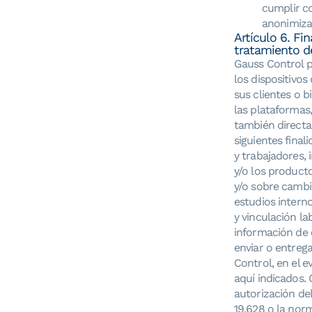
cumplir co
anonimiza
Artículo 6. Fi
tratamiento d
Gauss Control p
los dispositivos
sus clientes o b
las plataformas,
también directa
siguientes final
y trabajadores, 
y/o los product
y/o sobre cambio
estudios intern
y vinculación la
información de 
enviar o entreg
Control, en el 
aquí indicados. 
autorización del
19.628 o la nor