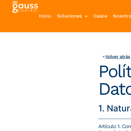
Inicio
Soluciones
Casos
Nosotr
Volver atrás
Polí
Dat
1. Natu
Artículo 1. Co