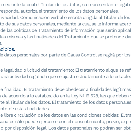
mediante la cual el Titular de los datos, su representante legal
esponda, autoriza el tratamiento de los datos personales.
rivacidad: Comunicación verbal o escrita dirigida al Titular de los
o de sus datos personales, mediante la cual se le informa acerc
 de las políticas de Tratamiento de información que serán aplica
las mismas y las finalidades del Tratamiento que se pretende dar
s.
ncipios.
de datos personales por parte de Gauss Control se regirá por los
de legalidad o licitud del tratamiento: El tratamiento al que se ref
s una actividad regulada que se ajusta estrictamente a lo estable
de finalidad: El tratamiento debe obedecer a finalidades legítimas,
s de acuerdo a lo establecido en la Ley Nº 19.628, las que deben
e al Titular de los datos. El tratamiento de los datos personales 
to de estas finalidades.
de libre circulación de los datos en las condiciones debidas: El t
onales sólo puede ejercerse con el consentimiento, previo, exp
r o por disposición legal. Los datos personales no podrán ser ob