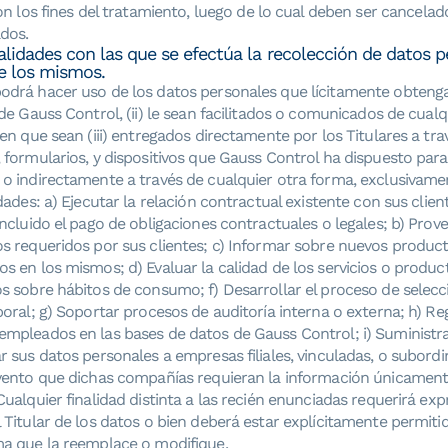
n los fines del tratamiento, luego de lo cual deben ser cancelad
dos.
nalidades con las que se efectúa la recolección de datos p
e los mismos.
odrá hacer uso de los datos personales que lícitamente obtenga 
 de Gauss Control, (ii) le sean facilitados o comunicados de cua
ien que sean (iii) entregados directamente por los Titulares a tra
 formularios, y dispositivos que Gauss Control ha dispuesto para
 o indirectamente a través de cualquier otra forma, exclusivame
idades: a) Ejecutar la relación contractual existente con sus clie
incluido el pago de obligaciones contractuales o legales; b) Prove
os requeridos por sus clientes; c) Informar sobre nuevos product
s en los mismos; d) Evaluar la calidad de los servicios o product
os sobre hábitos de consumo; f) Desarrollar el proceso de selecc
boral; g) Soportar procesos de auditoría interna o externa; h) Reg
empleados en las bases de datos de Gauss Control; i) Suministra
ar sus datos personales a empresas filiales, vinculadas, o subor
evento que dichas compañías requieran la información únicamente
Cualquier finalidad distinta a las recién enunciadas requerirá exp
 Titular de los datos o bien deberá estar explícitamente permitid
ma que la reemplace o modifique.