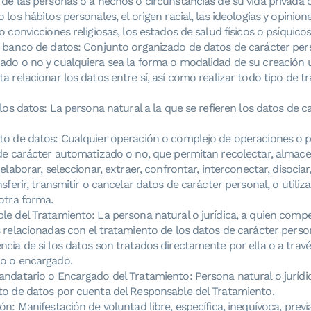
de las personas o a hechos o circunstancias de su vida privada o
 los hábitos personales, el origen racial, las ideologías y opiniones
o convicciones religiosas, los estados de salud físicos o psíquicos 
o banco de datos: Conjunto organizado de datos de carácter pers
ado o no y cualquiera sea la forma o modalidad de su creación u
a relacionar los datos entre sí, así como realizar todo tipo de 
 los datos: La persona natural a la que se refieren los datos de c
to de datos: Cualquier operación o complejo de operaciones o 
de carácter automatizado o no, que permitan recolectar, almacen
 elaborar, seleccionar, extraer, confrontar, interconectar, disocia
nsferir, transmitir o cancelar datos de carácter personal, o utiliz
otra forma.
e del Tratamiento: La persona natural o jurídica, a quien compe
 relacionadas con el tratamiento de los datos de carácter perso
cia de si los datos son tratados directamente por ella o a trav
o o encargado.
ndatario o Encargado del Tratamiento: Persona natural o jurídic
to de datos por cuenta del Responsable del Tratamiento.
ón: Manifestación de voluntad libre, específica, inequívoca, previ