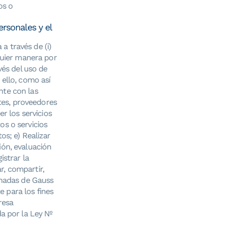
os o
ersonales y el
a través de (i)
lquier manera por
vés del uso de
 ello, como así
nte con las
ntes, proveedores
er los servicios
os o servicios
os; e) Realizar
ión, evaluación
istrar la
r, compartir,
dinadas de Gauss
 para los fines
resa
a por la Ley Nº