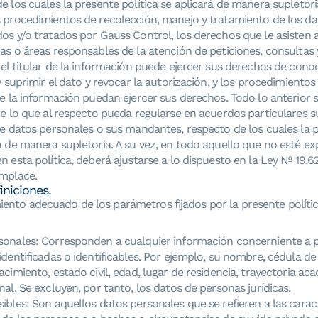
e los cuales la presente política se aplicará de manera supletori
s procedimientos de recolección, manejo y tratamiento de los d
os y/o tratados por Gauss Control, los derechos que le asisten a 
as o áreas responsables de la atención de peticiones, consultas
 el titular de la información puede ejercer sus derechos de conoce
 y suprimir el dato y revocar la autorización, y los procedimientos
de la información puedan ejercer sus derechos. Todo lo anterior s
de lo que al respecto pueda regularse en acuerdos particulares s
de datos personales o sus mandantes, respecto de los cuales la p
á de manera supletoria. A su vez, en todo aquello que no esté 
n esta política, deberá ajustarse a lo dispuesto en la Ley Nº 19.
emplace.
iniciones.
iento adecuado de los parámetros fijados por la presente políti
sonales: Corresponden a cualquier información concerniente a 
identificadas o identificables. Por ejemplo, su nombre, cédula de 
acimiento, estado civil, edad, lugar de residencia, trayectoria ac
nal. Se excluyen, por tanto, los datos de personas jurídicas.
ibles: Son aquellos datos personales que se refieren a las caracte