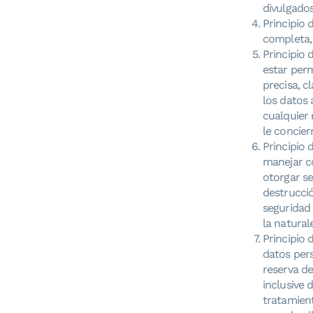
divulgados
Principio 
completa,
Principio 
estar per
precisa, c
los datos 
cualquier 
le concier
Principio 
manejar c
otorgar se
destrucci
seguridad 
la natural
Principio 
datos pers
reserva de
inclusive 
tratamien