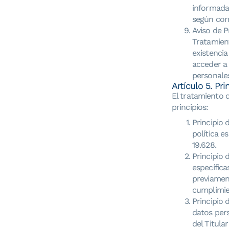
informada 
según corr
Aviso de P
Tratamient
existencia
acceder a 
personale
Artículo 5. Pri
El tratamiento 
principios:
Principio 
política e
19.628.
Principio 
específica
previament
cumplimien
Principio 
datos pers
del Titula