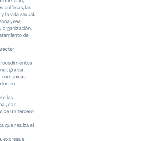
 intimidad,
 políticas, las
y la vida sexual.
onal, sea
 organización,
tratamiento de
arácter
procedimientos
ar, grabar,
r, comunicar,
arlos en
te las
nal, con
és de un tercero
a que realiza el
a, expresa e