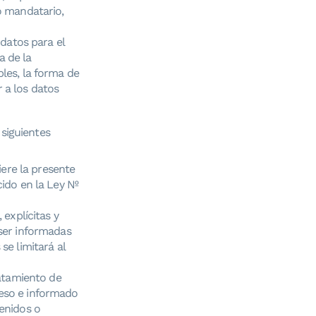
 o mandatario,
 datos para el
a de la
bles, la forma de
 a los datos
 siguientes
iere la presente
cido en la Ley Nº
 explícitas y
 ser informadas
se limitará al
ratamiento de
reso e informado
tenidos o