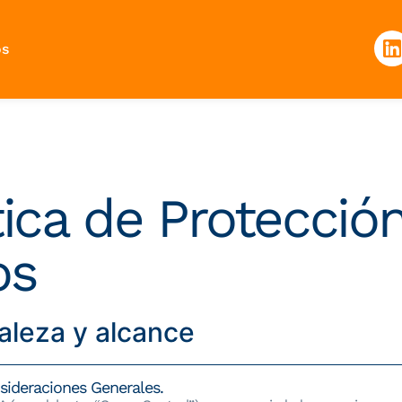
os
tica de Protecció
os
raleza y alcance
nsideraciones Generales.