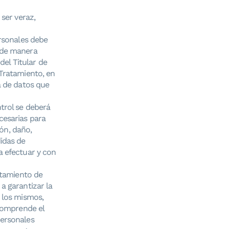
ser veraz,
ersonales debe
 de manera
del Titular de
 Tratamiento, en
a de datos que
trol se deberá
cesarias para
ión, daño,
idas de
a efectuar y con
atamiento de
a garantizar la
 los mismos,
 comprende el
personales