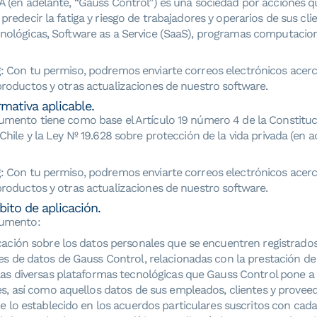
A (en adelante, “Gauss Control”) es una sociedad por acciones q
predecir la fatiga y riesgo de trabajadores y operarios de sus cli
nológicas, Software as a Service (SaaS), programas computacio
: Con tu permiso, podremos enviarte correos electrónicos acer
productos y otras actualizaciones de nuestro software.
rmativa aplicable.
umento tiene como base el Artículo 19 número 4 de la Constituci
Chile y la Ley Nº 19.628 sobre protección de la vida privada (en a
: Con tu permiso, podremos enviarte correos electrónicos acer
productos y otras actualizaciones de nuestro software.
bito de aplicación.
cumento:
cación sobre los datos personales que se encuentren registrados 
es de datos de Gauss Control, relacionadas con la prestación de 
las diversas plataformas tecnológicas que Gauss Control pone a 
es, así como aquellos datos de sus empleados, clientes y proveed
de lo establecido en los acuerdos particulares suscritos con cada