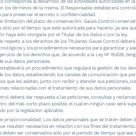
o corresponda al desarrollo de las actividades autorizadas en la
 en los términos de la misma. El Responsable establecerá contro
para preservar el secreto o confidencialidad.
de limitación del plazo de conservación: Gauss Control conservar
 sólo por el tiempo que esté autorizada para hacerlo, ya sea qu
ón haya sido otorgada por el Titular de los datos o por la ley.
de respeto a los derechos de los Titulares: Gauss Control deberá
nológicos y los procedimientos necesarios para garantizar y ase
jercicio de los derechos que, de acuerdo a la Ley Nº 19.628, teng
de sus datos personales.
 establecerá un procedimiento que regulará la gestión de los der
de los datos, estableciendo los canales de comunicación que per
os que les asistan, junto con recibir y atender sus peticiones, co
ones relacionadas con el tratamiento de sus datos personales.
rol deberá dar respuesta a las peticiones, consultas y reclama
tro del más corto plazo posible, el cual en ningún caso será supe
o por la legislación aplicable.
de proporcionalidad: Los datos personales que se traten deben l
ue resulten necesarios en relación con los fines del tratamiento
s deben ser conservados sólo por el período de tiempo que sea 