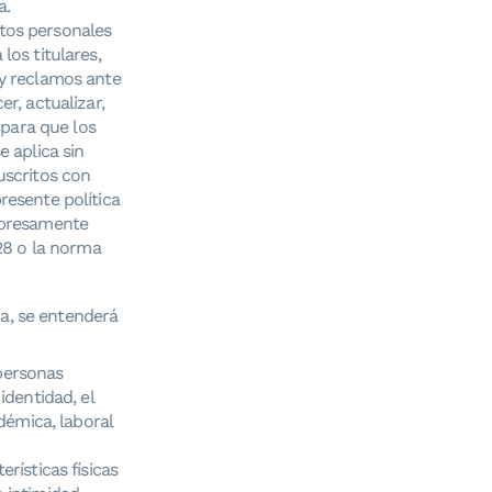
a.
atos personales
los titulares,
 y reclamos ante
r, actualizar,
 para que los
e aplica sin
uscritos con
resente política
expresamente
628 o la norma
ca, se entenderá
personas
identidad, el
adémica, laboral
rísticas físicas